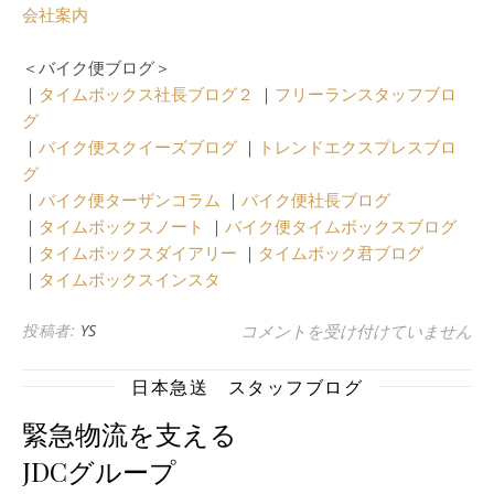
会社案内
＜バイク便ブログ＞
｜
タイムボックス社長ブログ２
｜
フリーランスタッフブロ
グ
｜
バイク便スクイーズブログ
｜
トレンドエクスプレスブロ
グ
｜
バイク便ターザンコラム
｜
バイク便社長ブログ
｜
タイムボックスノート
｜
バイク便タイムボックスブログ
｜
タイムボックスダイアリー
｜
タイムボック君ブログ
｜
タイムボックスインスタ
投稿者:
YS
バイク便も、大阪万博に向けて活
コメントを受け付けていません
日本急送 スタッフブログ
緊急物流を支える
JDCグループ